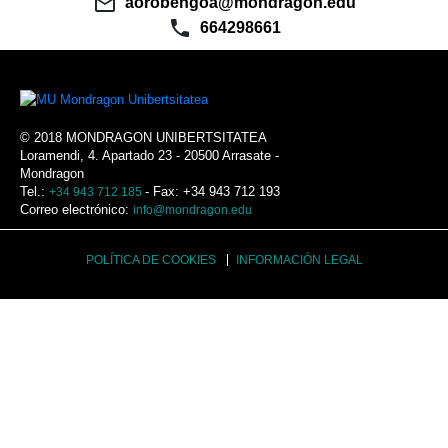
mail_outline
aorobengoa@mondragon.edu
phone
664298661
© 2018 MONDRAGON UNIBERTSITATEA
Loramendi, 4. Apartado 23 - 20500 Arrasate -
Mondragon
Tel.:
- Fax: +34 943 712 193
+34 943 712 185
Correo electrónico:
info@mondragon.edu
POLÍTICA DE COOKIES
INFORMACIÓN LEGAL