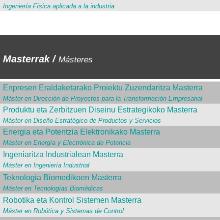
Ingeniería Física aplicada a la industria
Masterrak /
Másteres
Enpresen Eraldaketarako Proiektu Zuzendaritza Masterra
Máster en Dirección de Proyectos para la Transformación Empresarial
Produktu eta Zerbitzuen Diseinu Estrategikoko Masterra
Máster en Diseño Estratégico de Productos y Servicios
Energia eta Potentzia Elektronikako Masterra
Máster en Energía y Electrónica de Potencia
Ingeniaritza Industrialean Masterra
Máster en Ingeniería Industrial
Teknologia Biomedikoen Masterra
Máster en Tecnologías Biomédicas
Robotika eta Kontrol Sistemen Masterra
Máster en Robótica y Sistemas de Control